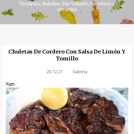
Desayuno
Bebidas
San Valentín
Aperitivos y
entrantes
Chuletas De Cordero Con Salsa De Limón Y
Tomillo
20.12.21
Sabrina
Yum