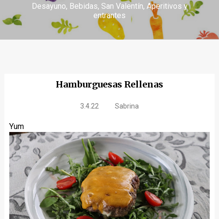
Desayuno
Bebidas
San Valentín
Aperitivos y
entrantes
Hamburguesas Rellenas
3.4.22
Sabrina
Yum