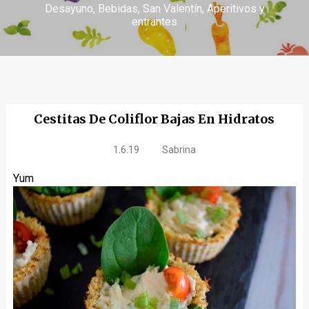
Desayuno
Bebidas
San Valentín
Aperitivos y
entrantes
Cestitas De Coliflor Bajas En Hidratos
1.6.19
Sabrina
Yum