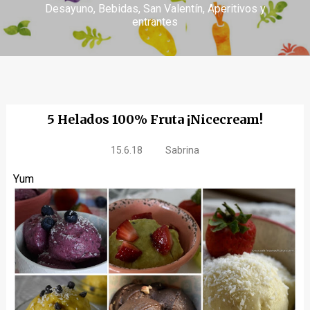
Desayuno
Bebidas
San Valentín
Aperitivos y
entrantes
5 Helados 100% Fruta ¡Nicecream!
15.6.18
Sabrina
Yum