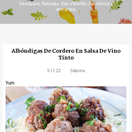
Desayuno
Bebidas
San Valentín
Aperitivos y
entrantes
Albóndigas De Cordero En Salsa De Vino
Tinto
5.11.22
Sabrina
Yum