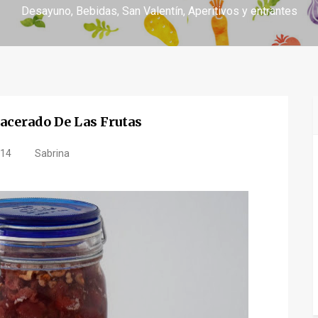
Desayuno
Bebidas
San Valentín
Aperitivos y entrantes
acerado De Las Frutas
.14
Sabrina