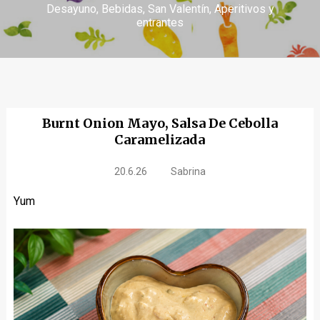
Desayuno
Bebidas
San Valentín
Aperitivos y
entrantes
Burnt Onion Mayo, Salsa De Cebolla
Caramelizada
20.6.26
Sabrina
Yum