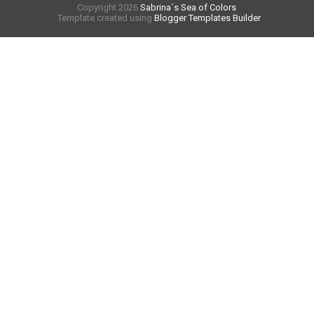
Copyright
2026
Sabrina´s Sea of Colors
. Template created using
Blogger Templates Builder