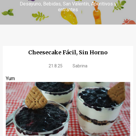
Desayuno
Bebidas
San Valentín
Aperitivos y
entrantes
Cheesecake Fácil, Sin Horno
21.8.25
Sabrina
Yum