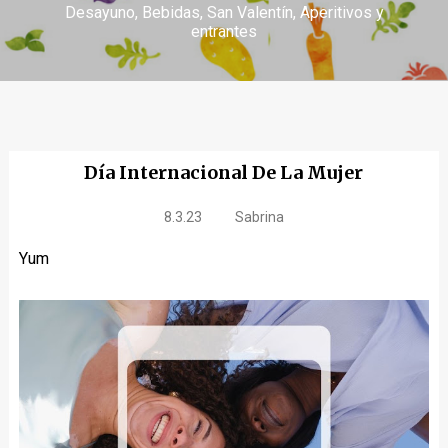
Desayuno
Bebidas
San Valentín
Aperitivos y
entrantes
Día Internacional De La Mujer
8.3.23
Sabrina
Yum