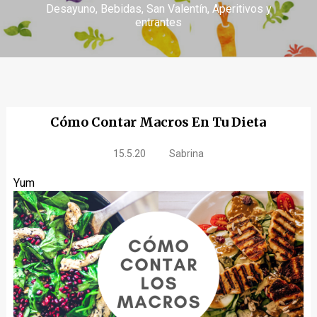
Desayuno
Bebidas
San Valentín
Aperitivos y
entrantes
Cómo Contar Macros En Tu Dieta
15.5.20
Sabrina
Yum