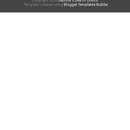
Copyright
2026
Sabrina´s Sea of Colors
. Template created using
Blogger Templates Builder