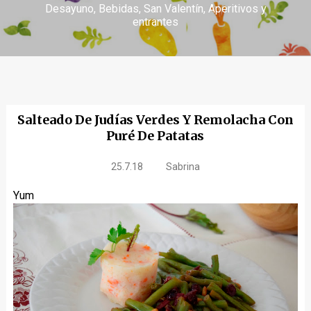
Desayuno
Bebidas
San Valentín
Aperitivos y
entrantes
Salteado De Judías Verdes Y Remolacha Con
Puré De Patatas
25.7.18
Sabrina
Yum