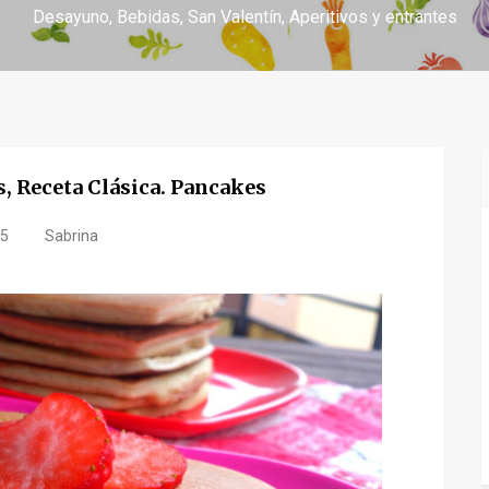
Desayuno
Bebidas
San Valentín
Aperitivos y entrantes
, Receta Clásica. Pancakes
15
Sabrina