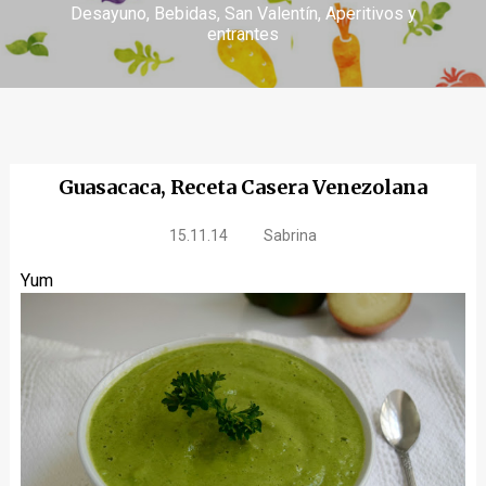
Desayuno
Bebidas
San Valentín
Aperitivos y
entrantes
Guasacaca, Receta Casera Venezolana
15.11.14
Sabrina
Yum