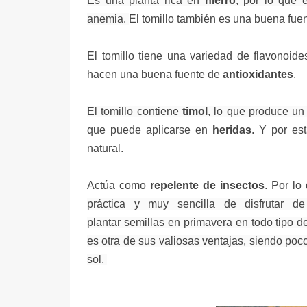
Es una planta rica en
hierro
, por lo que 
anemia.
El tomillo también es una buena fuen
El tomillo tiene una variedad de flavonoide
hacen una buena fuente de
antioxidantes
.
El tomillo contiene
timol
, lo que produce un 
que puede aplicarse en
heridas
. Y por e
natural.
Actúa como
repelente de insectos
. Por lo
práctica y muy sencilla de disfrutar 
plantar
semillas
en primavera en todo tipo de
es otra de sus valiosas ventajas, siendo poc
sol.