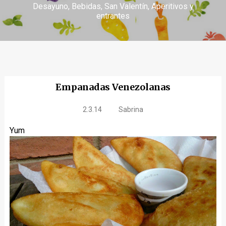
Desayuno
Bebidas
San Valentín
Aperitivos y
entrantes
Empanadas Venezolanas
2.3.14
Sabrina
Yum