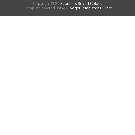
Copyright
2026
Sabrina´s Sea of Colors
. Template created using
Blogger Templates Builder