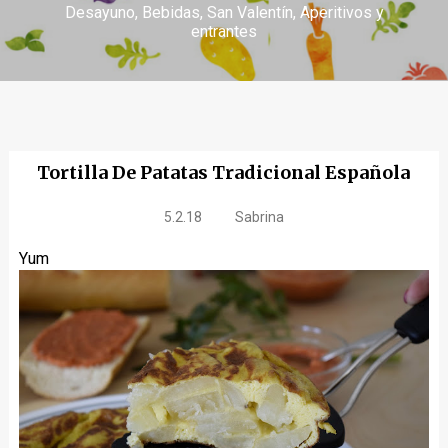
Desayuno
Bebidas
San Valentín
Aperitivos y
entrantes
Tortilla De Patatas Tradicional Española
5.2.18
Sabrina
Yum