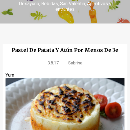
Desayuno
Bebidas
San Valentín
Aperitivos y
entrantes
Pastel De Patata Y Atún Por Menos De 3e
3.8.17
Sabrina
Yum