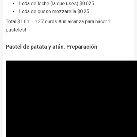
1 cda de leche (la que uses) $0.025
1 cda de queso mozzarella $0.25
Total $1.61 = 1.37 euros Aún alcanza para hacer 2
pasteles!
Pastel de patata y atún. Preparación