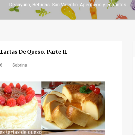
Desayuno
Bebidas
San Valentín
Aperitivos y entrantes
Tartas De Queso. Parte II
16
Sabrina