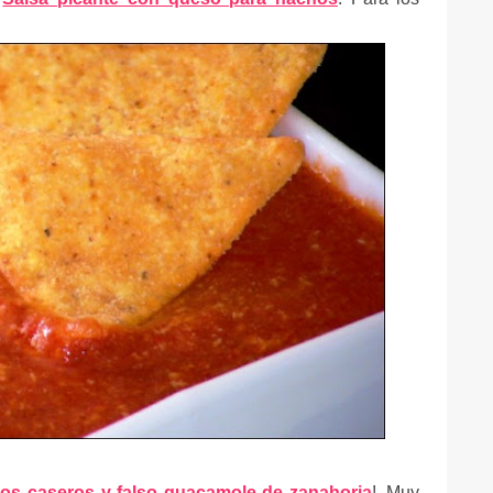
.
os caseros y falso guacamole de zanahoria
!. Muy