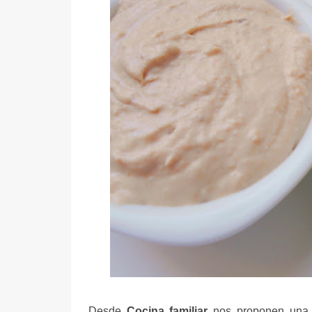
Desde
Cocina familiar
nos proponen un