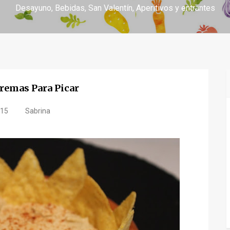
Desayuno
Bebidas
San Valentín
Aperitivos y entrantes
Cremas Para Picar
.15
Sabrina