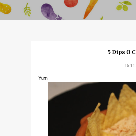
5 Dips O 
15.11
Yum