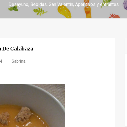
Desayuno
Bebidas
San Valentín
Aperitivos y entrantes
 De Calabaza
14
Sabrina