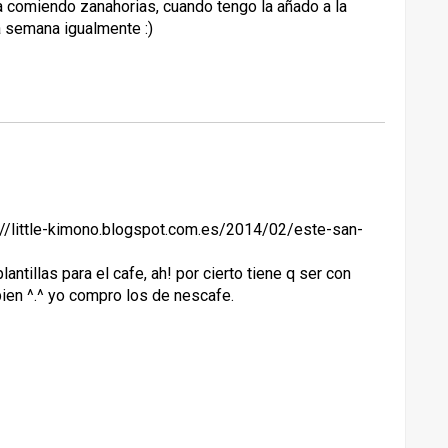
 comiendo zanahorias, cuando tengo la añado a la
a semana igualmente :)
p://little-kimono.blogspot.com.es/2014/02/este-san-
lantillas para el cafe, ah! por cierto tiene q ser con
bien ^.^ yo compro los de nescafe.