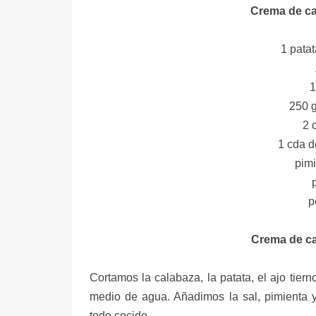
Crema de ca
1 pata
1
250 g
2 
1 cda d
pimi
p
Crema de ca
Cortamos la calabaza, la patata, el ajo tiern
medio de agua. Añadimos la sal, pimienta y
todo cocido.