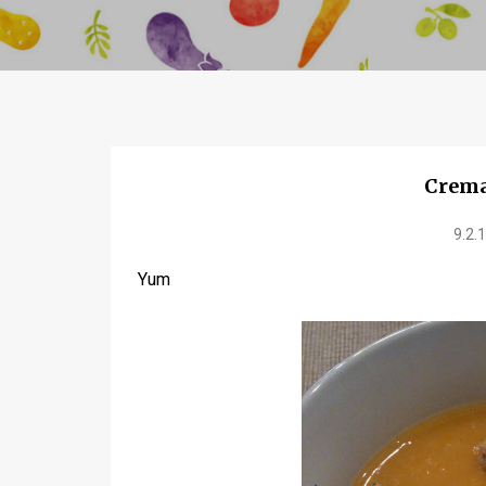
Crema
9.2.
Yum