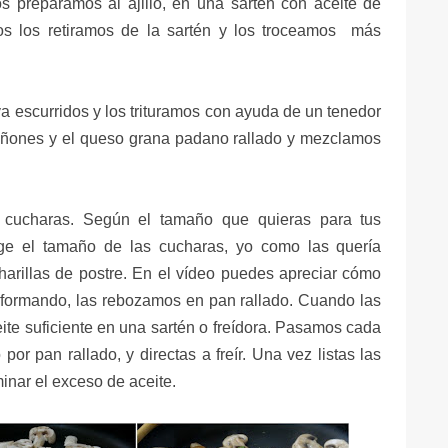
preparamos al ajillo, en una sartén con aceite de
stos los retiramos de la sartén y los troceamos más
a escurridos y los trituramos con ayuda de un tenedor
iñones y el queso grana padano rallado y mezclamos
cucharas. Según el tamaño que quieras para tus
ge el tamaño de las cucharas, yo como las quería
harillas de postre. En el vídeo puedes apreciar cómo
formando, las rebozamos en pan rallado. Cuando las
ite suficiente en una sartén o freídora. Pasamos cada
or pan rallado, y directas a freír. Una vez listas las
inar el exceso de aceite.