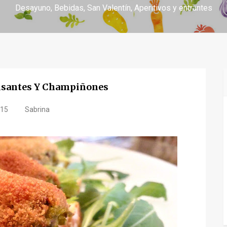
Desayuno
Bebidas
San Valentín
Aperitivos y entrantes
isantes Y Champiñones
.15
Sabrina