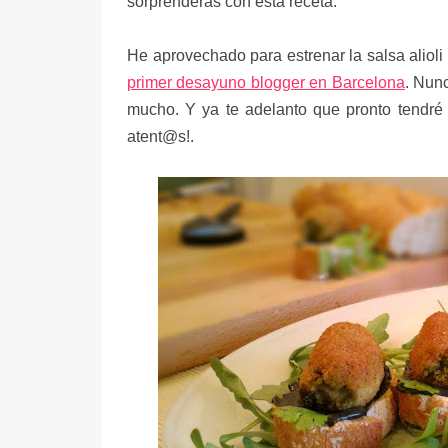
sorprenderás con esta receta.
He aprovechado para estrenar la salsa aliol
primer desayuno blogger en Barcelona
. Nun
mucho. Y ya te adelanto que pronto tendré 
atent@s!.