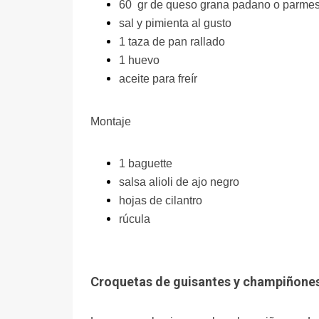
60 gr de queso grana padano o parmes
sal y pimienta al gusto
1 taza de pan rallado
1 huevo
aceite para freír
Montaje
1 baguette
salsa alioli de ajo negro
hojas de cilantro
rúcula
Croquetas de guisantes y champiñones