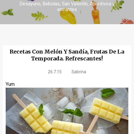
Desayuno
Bebidas
San Valentín
Aperitivos y
entrantes
Recetas Con Melón Y Sandía, Frutas De La
Temporada. Refrescantes!
26.7.15
Sabrina
Yum