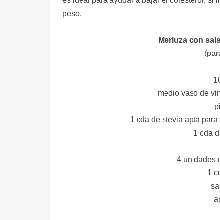
es ideal para ayudar a bajar el colesterol, si 
peso.
Merluza con sals
(par
1
medio vaso de vi
p
1 cda de stevia apta para
1 cda d
4 unidades 
1 c
sa
a