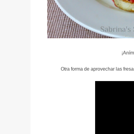
¡Aním
Otra forma de aprovechar las fres