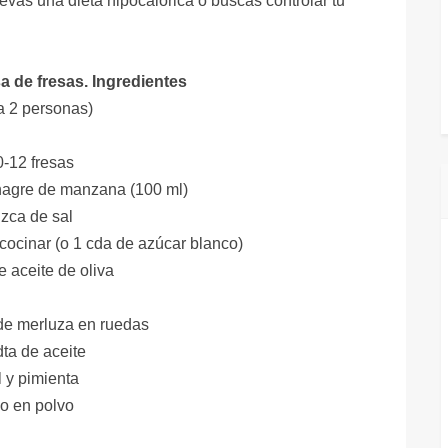
llevas una dieta hipocalórica o buscas controlar tu
a de fresas. Ingredientes
a 2 personas)
0-12 fresas
nagre de manzana (100 ml)
izca de sal
 cocinar (o 1 cda de azúcar blanco)
e aceite de oliva
de merluza en ruedas
dta de aceite
l y pimienta
jo en polvo