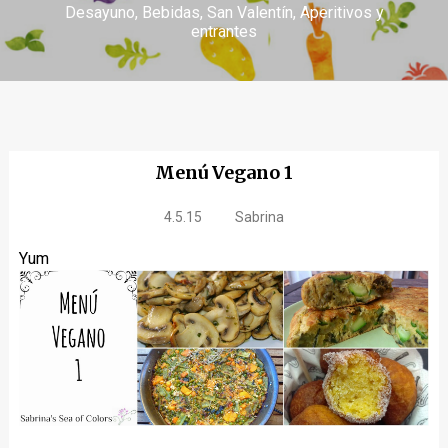
Desayuno
Bebidas
San Valentín
Aperitivos y
entrantes
Menú Vegano 1
4.5.15
Sabrina
Yum