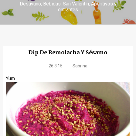
Desayuno
Bebidas
San Valentín
Aperitivos y
entrantes
Dip De Remolacha Y Sésamo
26.3.15
Sabrina
Yum