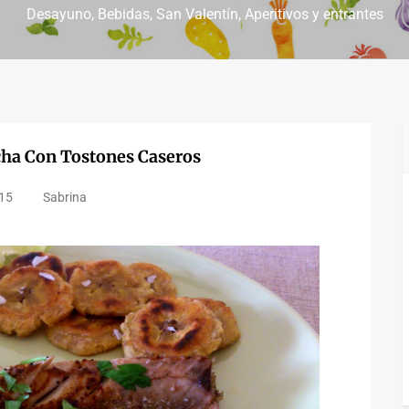
Desayuno
Bebidas
San Valentín
Aperitivos y entrantes
cha Con Tostones Caseros
15
Sabrina