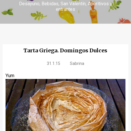
Desayuno
Bebidas
San Valentín
Aperitivos y
entrantes
Tarta Griega. Domingos Dulces
31.1.15
Sabrina
Yum