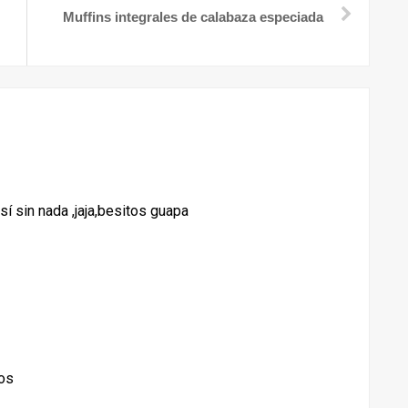
Muffins integrales de calabaza especiada
í sin nada ,jaja,besitos guapa
sos