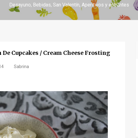
Desayuno
Bebidas
San Valentín
Aperitivos y entrantes
n De Cupcakes / Cream Cheese Frosting
14
Sabrina