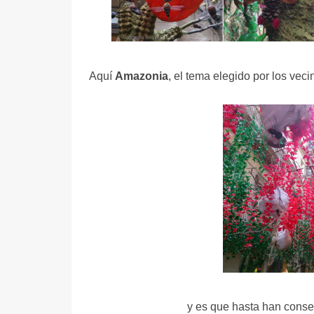
Aquí
Amazonia
, el tema elegido por los veci
y es que hasta han conse