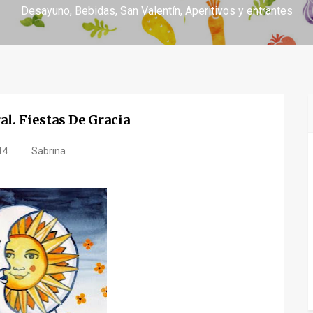
Desayuno
Bebidas
San Valentín
Aperitivos y entrantes
al. Fiestas De Gracia
14
Sabrina