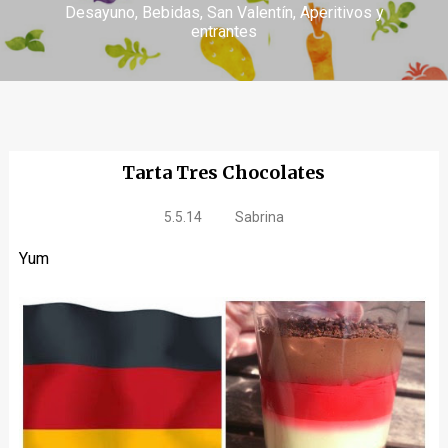
Desayuno
Bebidas
San Valentín
Aperitivos y
entrantes
Tarta Tres Chocolates
5.5.14
Sabrina
Yum