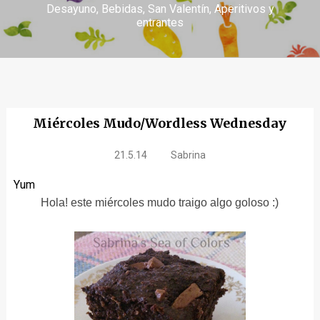
Desayuno
Bebidas
San Valentín
Aperitivos y
entrantes
Miércoles Mudo/Wordless Wednesday
21.5.14
Sabrina
Yum
Hola! este miércoles mudo traigo algo goloso :)